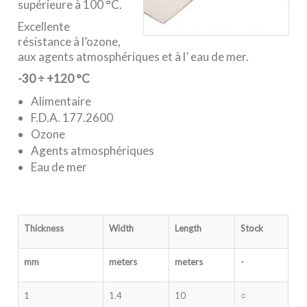
supérieure à 100 °C.
Excellente
résistance à l’ozone,
aux agents atmosphériques et à l’ eau de mer.
-30 ÷ +120 °C
Alimentaire
F.D.A. 177.2600
Ozone
Agents atmosphériques
Eau de mer
Thickness
Width
Length
Stock
mm
meters
meters
-
1
1.4
10
○