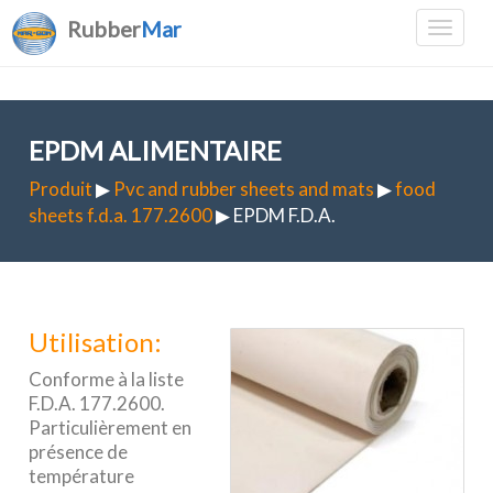
Rubber
Mar
EPDM ALIMENTAIRE
Produit
▶
Pvc and rubber sheets and mats
▶
food
sheets f.d.a. 177.2600
▶ EPDM F.D.A.
Utilisation:
Conforme à la liste
F.D.A. 177.2600.
Particulièrement en
présence de
température