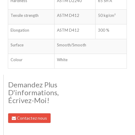
Hardness
ASTM D2240
65 SH A
Tensile strength
ASTM D412
50 kg/cm²
Elongation
ASTM D412
300 %
Surface
Smooth/Smooth
Colour
White
Demandez Plus
D'informations,
Écrivez-Moi!
Contactez nous