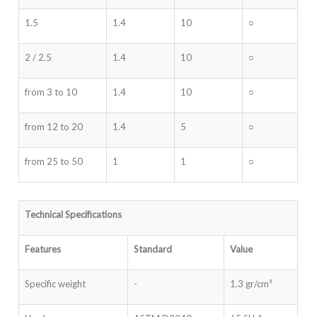
1.5
1.4
10
○
2 / 2.5
1.4
10
○
from 3 to 10
1.4
10
○
from 12 to 20
1.4
5
○
from 25 to 50
1
1
○
Technical Specifications
Features
Standard
Value
Specific weight
-
1.3 gr/cm³