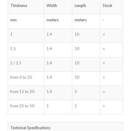
Thickness
Width
Length
Stock
mm
meters
meters
-
1
1.4
10
○
1.5
1.4
10
○
2 / 2.5
1.4
10
○
from 3 to 10
1.4
10
○
from 12 to 20
1.4
5
○
from 25 to 50
1
1
○
Technical Specifications