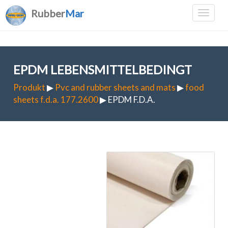
Rubber
Mar
EPDM LEBENSMITTELBEDINGT
Produkt
▶
Pvc and rubber sheets and mats
▶
food
sheets f.d.a. 177.2600
▶ EPDM F.D.A.