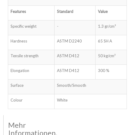
Features
Standard
Value
Specific weight
-
1.3 gr/cm³
Hardness
ASTM D2240
65 SH A
Tensile strength
ASTM D412
50 kg/cm²
Elongation
ASTM D412
300 %
Surface
Smooth/Smooth
Colour
White
Mehr
Informationen,