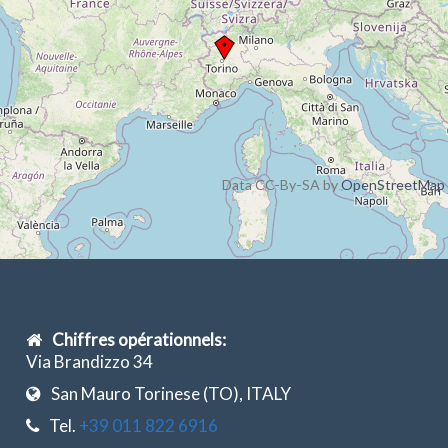
Data CC-By-SA by
OpenStreetMap
Chiffres opérationnels:
Via Brandizzo 34
San Mauro Torinese (TO), ITALY
Tel.
+39 011 822 6916