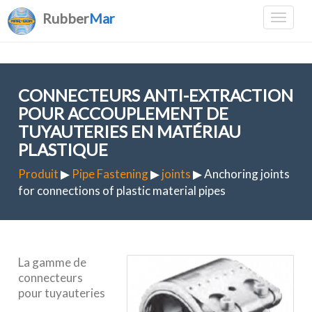
Rubber
Mar
CONNECTEURS ANTI-EXTRACTION
POUR ACCOUPLEMENT DE
TUYAUTERIES EN MATÉRIAU
PLASTIQUE
Produit
▶
Pipe Fastening
▶
joints
▶ Anchoring joints
for connections of plastic material pipes
La gamme de
connecteurs
pour tuyauteries