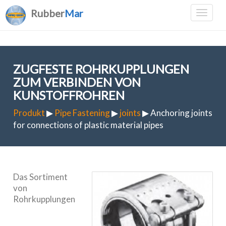
Rubber
Mar
ZUGFESTE ROHRKUPPLUNGEN
ZUM VERBINDEN VON
KUNSTOFFROHREN
Produkt
▶
Pipe Fastening
▶
joints
▶ Anchoring joints
for connections of plastic material pipes
Das Sortiment
von
Rohrkupplungen