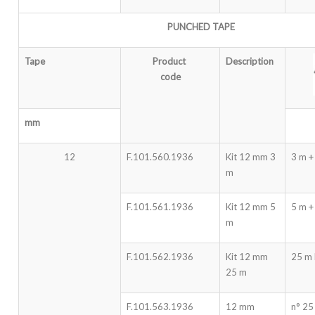
PUNCHED TAPE
Tape
Product
Description
code
mm
12
F.101.560.1936
Kit 12 mm 3
3 m +
m
F.101.561.1936
Kit 12 mm 5
5 m +
m
F.101.562.1936
Kit 12 mm
25 m 
25 m
F.101.563.1936
12 mm
n° 25