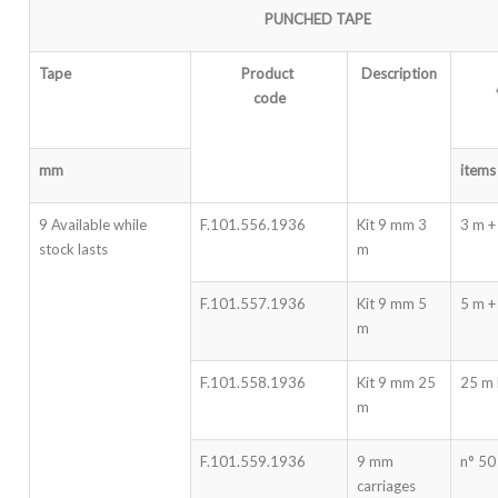
PUNCHED TAPE
Tape
Product
Description
code
mm
items
9 Available while
F.101.556.1936
Kit 9 mm 3
3 m +
stock lasts
m
F.101.557.1936
Kit 9 mm 5
5 m +
m
F.101.558.1936
Kit 9 mm 25
25 m 
m
F.101.559.1936
9 mm
n° 50
carriages