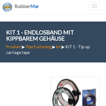
Rubber
Mar
KIT 1 - ENDLOSBAND MIT
KIPPBAREM GEHÄUSE
Produkt
▶
Pipe Fastening
▶
kit
▶ KIT 1 - Tip-up
carriage tape