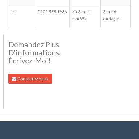
14
F.101.565.1936
Kit 3 m 14
3 m + 6
mm W2
carriages
Demandez Plus
D'informations,
Écrivez-Moi!
Contactez nous