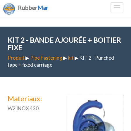
Rubber
Mar
KIT 2 - BANDE AJOURÉE + BOITIER
FIXE
Produit
▶
Pipe Fastening
▶
kit
▶ KIT 2 - Punched
tape + fixed carriage
Materiaux:
W2 INOX 430.