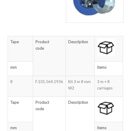
Tape
Product
Description
code
mm
items
8
F.101.564.1936
Kit 3 m 8 mm
3 m + 8
W2
carriages
Tape
Product
Description
code
mm
items