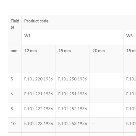
Field
Product code
Ø
W1
W5
mm
12 mm
15 mm
20 mm
15 
5
F.101.220.1936
F.101.250.1936
-
F.10
6
F.101.221.1936
F.101.251.1936
-
F.10
8
F.101.222.1936
F.101.252.1936
-
F.10
10
F.101.223.1936
F.101.253.1936
-
F.10