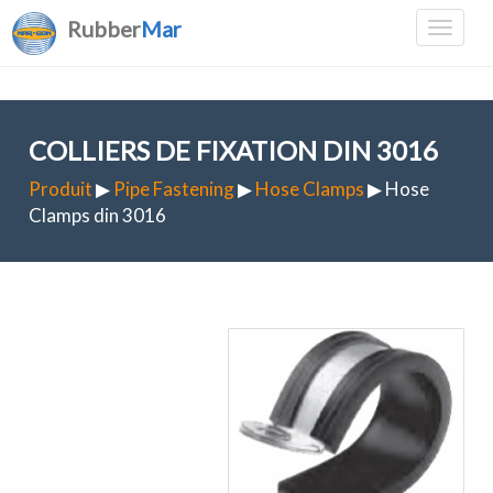
Rubber
Mar
COLLIERS DE FIXATION DIN 3016
Produit
▶
Pipe Fastening
▶
Hose Clamps
▶ Hose
Clamps din 3016