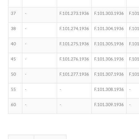
37
-
F.101.273.1936
F.101.303.1936
F.10
38
-
F.101.274.1936
F.101.304.1936
F.10
40
-
F.101.275.1936
F.101.305.1936
F.10
45
-
F.101.276.1936
F.101.306.1936
F.10
50
-
F.101.277.1936
F.101.307.1936
F.10
55
-
-
F.101.308.1936
-
60
-
-
F.101.309.1936
-