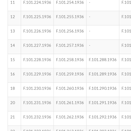
11
F.101.224.1936
F.101.254.1936
-
F.10
12
F.101.225.1936
F.101.255.1936
-
F.10
13
F.101.226.1936
F.101.256.1936
-
F.10
14
F.101.227.1936
F.101.257.1936
-
F.10
15
F.101.228.1936
F.101.258.1936
F.101.288.1936
F.10
16
F.101.229.1936
F.101.259.1936
F.101.289.1936
F.10
18
F.101.230.1936
F.101.260.1936
F.101.290.1936
F.10
20
F.101.231.1936
F.101.261.1936
F.101.291.1936
F.10
21
F.101.232.1936
F.101.262.1936
F.101.292.1936
F.10