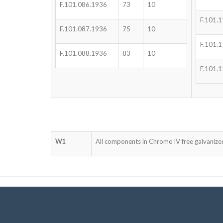
F.101.086.1936
73
10
F.101.
F.101.087.1936
75
10
F.101.
F.101.088.1936
83
10
F.101.
W1
All components in Chrome IV free galvanized