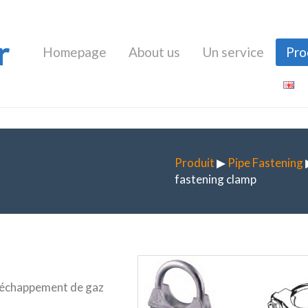
r
Homepage
About us
Un service
Pro
Produit
▶
Pipe Fastening
fastening clamp
 d’échappement de gaz