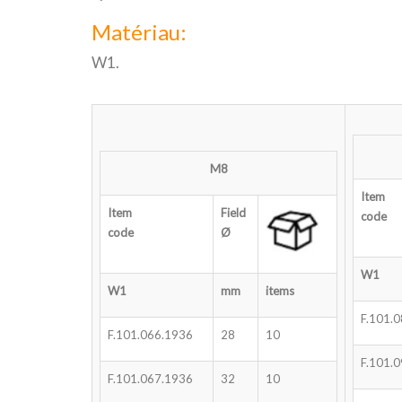
Matériau:
W1.
M8
Item
Item
Field
code
code
Ø
W1
W1
mm
items
F.101.
F.101.066.1936
28
10
F.101.
F.101.067.1936
32
10