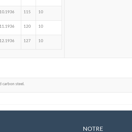
110.1936
115
10
111.1936
120
10
112.1936
127
10
 carbon steel.
NOTRE