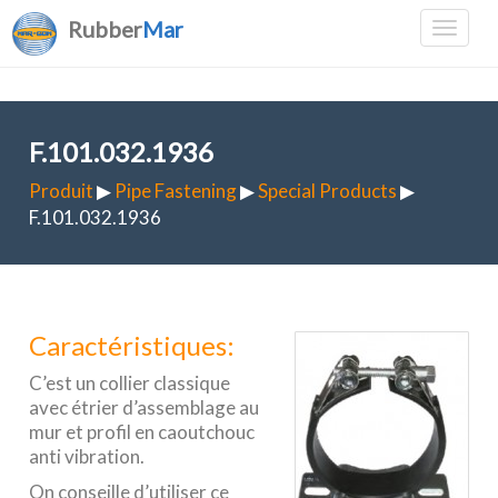
Rubber
Mar
F.101.032.1936
Produit
▶
Pipe Fastening
▶
Special Products
▶
F.101.032.1936
Caractéristiques:
C’est un collier classique
avec étrier d’assemblage au
mur et profil en caoutchouc
anti vibration.
On conseille d’utiliser ce