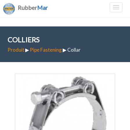
Rubber
Mar
COLLIERS
Produit
▶
Pipe Fastening
▶ Collar