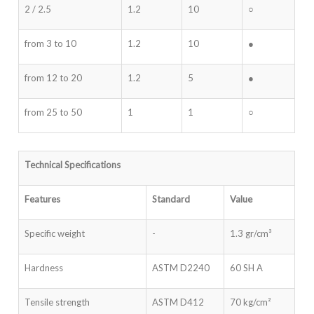
2 / 2.5
1.2
10
○
from 3 to 10
1.2
10
●
from 12 to 20
1.2
5
●
from 25 to 50
1
1
○
Technical Specifications
Features
Standard
Value
Specific weight
-
1.3 gr/cm³
Hardness
ASTM D2240
60 SH A
Tensile strength
ASTM D412
70 kg/cm²