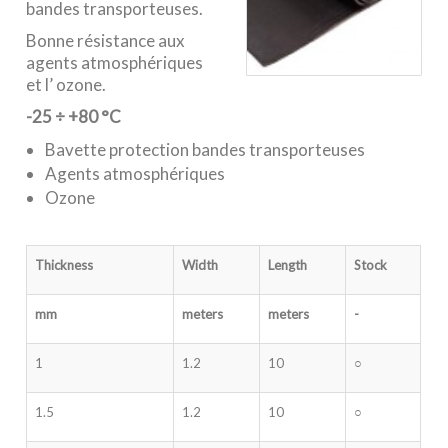
bandes transporteuses.
Bonne résistance aux
agents atmosphériques
et l’ ozone.
-25
÷
+80 °C
Bavette protection bandes transporteuses
Agents atmosphériques
Ozone
Thickness
Width
Length
Stock
mm
meters
meters
-
1
1.2
10
○
1.5
1.2
10
○