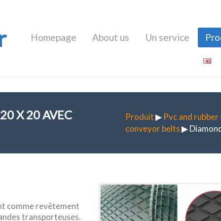
r
Homepage
About us
Un service
Pro
20 X 20 AVEC
Produit
▶
Pvc and rubber
conveyor belts
▶ Diamond 
ment comme revêtement
bandes transporteuses.