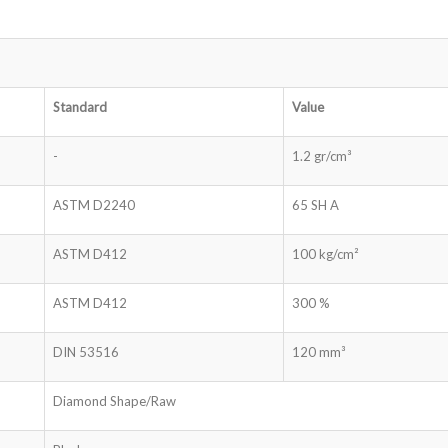
Standard
Value
-
1.2 gr/cm³
ASTM D2240
65 SH A
ASTM D412
100 kg/cm²
ASTM D412
300 %
DIN 53516
120 mm³
Diamond Shape/Raw