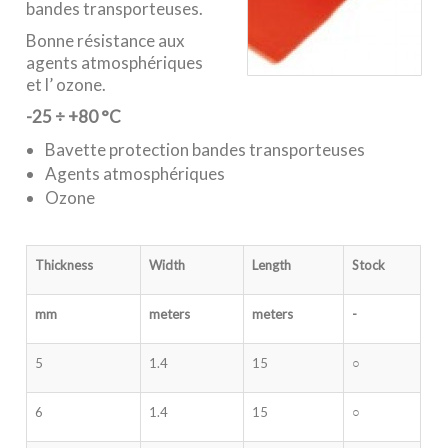
bandes transporteuses.
Bonne résistance aux
agents atmosphériques
et l’ ozone.
-25
÷
+80 °C
Bavette protection bandes transporteuses
Agents atmosphériques
Ozone
Thickness
Width
Length
Stock
mm
meters
meters
-
5
1.4
15
○
6
1.4
15
○