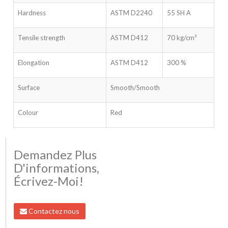
Hardness
ASTM D2240
55 SH A
Tensile strength
ASTM D412
70 kg/cm²
Elongation
ASTM D412
300 %
Surface
Smooth/Smooth
Colour
Red
Demandez Plus
D'informations,
Écrivez-Moi!
Contactez nous