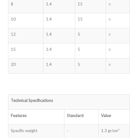
8
1.4
15
○
10
1.4
15
○
12
1.4
5
○
15
1.4
5
○
20
1.4
5
○
Technical Specifications
Features
Standard
Value
Specific weight
-
1.3 gr/cm³