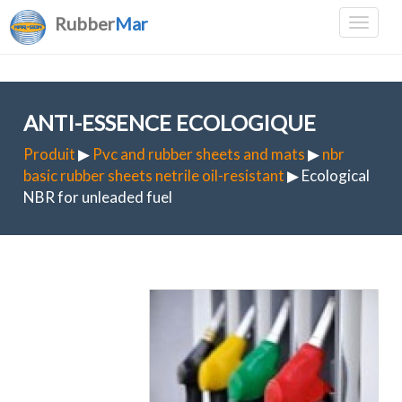
Rubber
Mar
ANTI-ESSENCE ECOLOGIQUE
Produit
▶
Pvc and rubber sheets and mats
▶
nbr
basic rubber sheets netrile oil-resistant
▶ Ecological
NBR for unleaded fuel