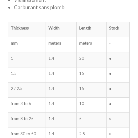
Carburant sans plomb
Thickness
Width
Length
Stock
mm
meters
meters
-
1
1.4
20
●
1.5
1.4
15
●
2 / 2.5
1.4
15
●
from 3 to 6
1.4
10
●
from 8 to 25
1.4
5
○
from 30 to 50
1.4
2.5
○