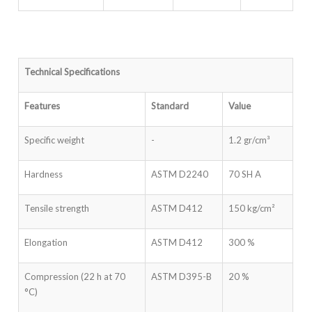
Technical Specifications
Features
Standard
Value
Specific weight
-
1.2 gr/cm³
Hardness
ASTM D2240
70 SH A
Tensile strength
ASTM D412
150 kg/cm²
Elongation
ASTM D412
300 %
Compression (22 h at 70
ASTM D395-B
20 %
°C)