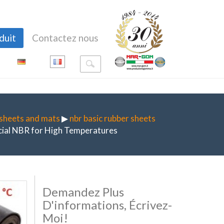
duit
Contactez nous
 sheets and mats
▶
nbr basic rubber sheets
ial NBR for High Temperatures
Demandez Plus
D'informations, Écrivez-
Moi!