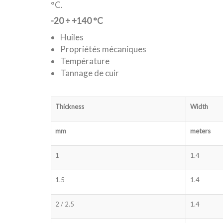
°C.
-20
÷
+140 °C
Huiles
Propriétés mécaniques
Température
Tannage de cuir
Thickness
Width
mm
meters
1
1.4
1.5
1.4
2 / 2.5
1.4