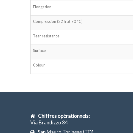
Elongation
Compression (22 h at 70 °C)
Tear resistance
Surface
Colour
Chiffres opérationnels:
Via Brandizzo 34
San Mauro Torinese (TO),