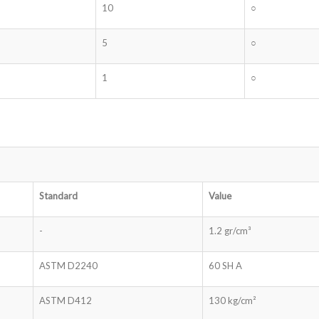
10
○
5
○
1
○
Standard
Value
-
1.2 gr/cm³
ASTM D2240
60 SH A
ASTM D412
130 kg/cm²