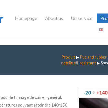
r
Homepage
About us
Un service
Pro
Produit
▶
Pvc and rubber
netrile oil-resistant
▶ Spec
pour le tannage de cuir en général.
empératures pouvant atteindre 140/150