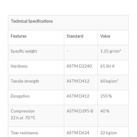
Technical Specifications
Features
Standard
Value
Specific weight
-
1.35 gr/cm³
Hardness
ASTM D2240
65 SH A
Tensile strength
ASTM D412
60 kg/cm²
Elongation
ASTM D412
250 %
Compression
ASTM D395-B
40 %
22 h at 70 °C
Tear resistance
ASTM D624
22 kg/cm