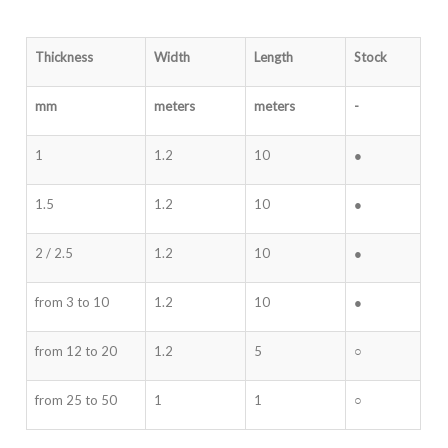
Thickness
Width
Length
Stock
mm
meters
meters
-
1
1.2
10
●
1.5
1.2
10
●
2 / 2.5
1.2
10
●
from 3 to 10
1.2
10
●
from 12 to 20
1.2
5
○
from 25 to 50
1
1
○