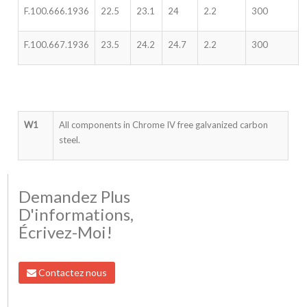
F.100.666.1936
22.5
23.1
24
2.2
300
F.100.667.1936
23.5
24.2
24.7
2.2
300
W1
All components in Chrome IV free galvanized carbon
steel.
Demandez Plus
D'informations,
Écrivez-Moi!
Contactez nous