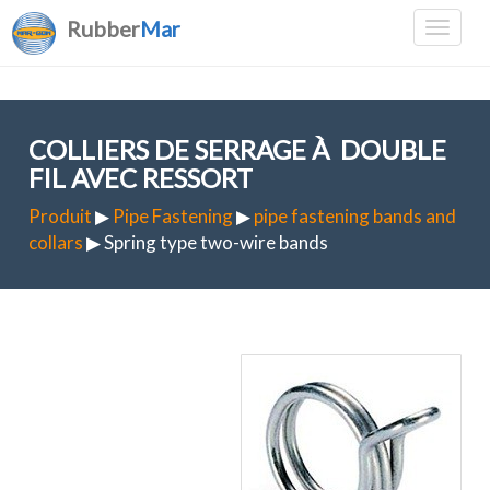
Rubber
Mar
COLLIERS DE SERRAGE À DOUBLE
FIL AVEC RESSORT
Produit
▶
Pipe Fastening
▶
pipe fastening bands and
collars
▶ Spring type two-wire bands