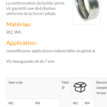
La conformation du boitier porte
vis garantit une distribution
uniforme de la force radiale.
Matériau:
W2, W4.
Application:
conseillé pour applications industrielles en général.
Vis hexagonale clé de 7 mm
Item code
Field
Recom
Ø
clampi
torque
W2
W4
W2
W4