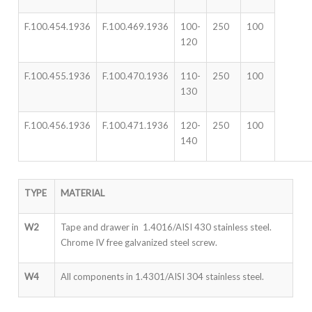
F.100.454.1936
F.100.469.1936
100-
250
100
120
F.100.455.1936
F.100.470.1936
110-
250
100
130
F.100.456.1936
F.100.471.1936
120-
250
100
140
TYPE
MATERIAL
W2
Tape and drawer in 1.4016/AISI 430 stainless steel.
Chrome IV free galvanized steel screw.
W4
All components in 1.4301/AISI 304 stainless steel.