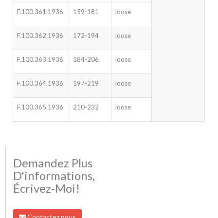
F.100.361.1936
159-181
loose
F.100.362.1936
172-194
loose
F.100.363.1936
184-206
loose
F.100.364.1936
197-219
loose
F.100.365.1936
210-232
loose
Demandez Plus
D'informations,
Écrivez-Moi!
Contactez nous