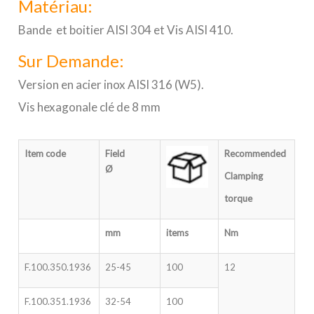
Matériau:
Bande et boitier AISI 304 et Vis AISI 410.
Sur Demande:
Version en acier inox AISI 316 (W5).
Vis hexagonale clé de 8 mm
Item code
Field
Recommended
Ø
Clamping
torque
mm
items
Nm
F.100.350.1936
25-45
100
12
F.100.351.1936
32-54
100