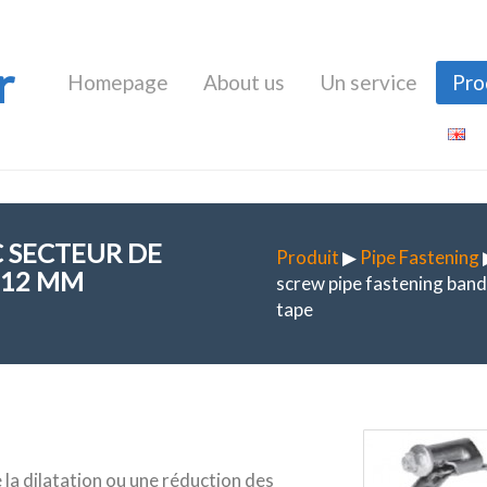
r
Homepage
About us
Un service
Pro
C SECTEUR DE
Produit
▶
Pipe Fastening
 12 MM
screw pipe fastening ban
tape
 la dilatation ou une réduction des