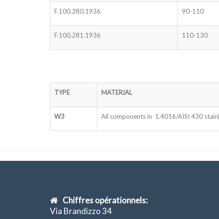
F.100.280.1936
90-110
F.100.281.1936
110-130
TYPE
MATERIAL
W3
All components in 1.4016/AISI 430 stainl
Chiffres opérationnels:
Via Brandizzo 34