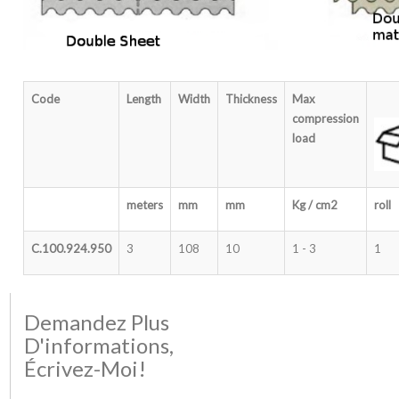
Code
Length
Width
Thickness
Max
compression
load
met
ers
mm
mm
Kg / cm2
roll
C.100.924.950
3
108
10
1 - 3
1
Demandez Plus
D'informations,
Écrivez-Moi!