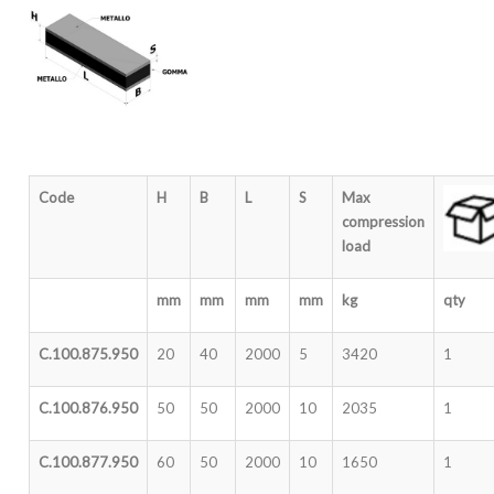
Code
H
B
L
S
Max
compression
load
mm
mm
mm
mm
kg
qty
C.100.875.950
20
40
2000
5
3420
1
C.100.876.950
50
50
2000
10
2035
1
C.100.877.950
60
50
2000
10
1650
1