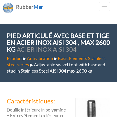
Rubber
Mar
PIED ARTICULÉ AVEC BASE ET TIGE
EN ACIER INOX AISI 304 , MAX 2600
KG
ACIER INOX AISI 304
Produit
▶
Antivibration
▶
Basic Elements Stainless
steel series
▶ Adjustable swivel foot with base and
stud in Stainless Steel AISI 304 max 2600 kg
Caractéristiques:
Douille intérieure in polyamide
+ FV, revêtement extérieur en