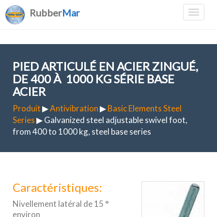
Rubber
Mar
PIED ARTICULÉ EN ACIER ZINGUÉ,
DE 400 À 1000 KG SÉRIE BASE
ACIER
Produit
▶
Antivibration
▶
Basic Elements Steel
Series
▶ Galvanized steel adjustable swivel foot,
from 400 to 1000 kg, steel base series
Caractéristiques:
Nivellement latéral de 15 °
environ