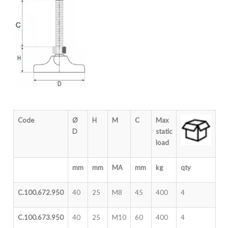
Code
Ø
H
M
C
Max
D
static
load
mm
mm
MA
mm
kg
qty
C.100.672.950
40
25
M8
45
400
4
C.100.673.950
40
25
M10
60
400
4