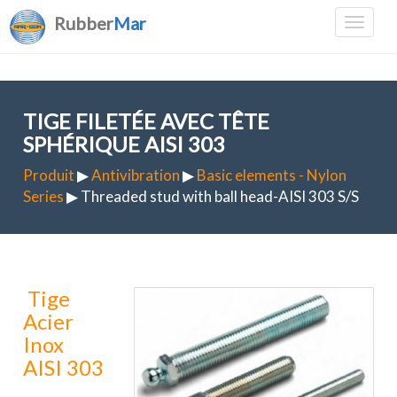
Rubber
Mar
TIGE FILETÉE AVEC TÊTE
SPHÉRIQUE AISI 303
Produit
▶
Antivibration
▶
Basic elements - Nylon
Series
▶ Threaded stud with ball head-AISI 303 S/S
Tige
Acier
Inox
AISI 303