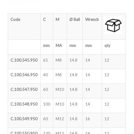
Code
C
M
Ø Ball
Wrench
mm
MA
mm
mm
qty
C.100.545.950
65
M8
14.8
14
12
C.100.546.950
40
M8
14.8
14
12
C.100.547.950
60
M10
14.8
14
12
C.100.548.950
100
M10
14.8
14
12
C.100.549.950
60
M12
14.8
16
12
C.100.550.950
130
M12
14.8
14
12