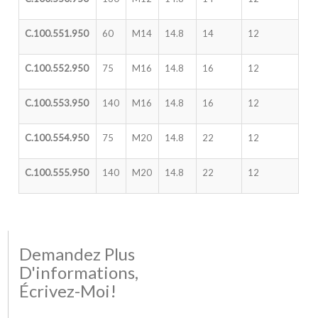
C.100.551.950
60
M14
14.8
14
12
C.100.552.950
75
M16
14.8
16
12
C.100.553.950
140
M16
14.8
16
12
C.100.554.950
75
M20
14.8
22
12
C.100.555.950
140
M20
14.8
22
12
Demandez Plus
D'informations,
Écrivez-Moi!