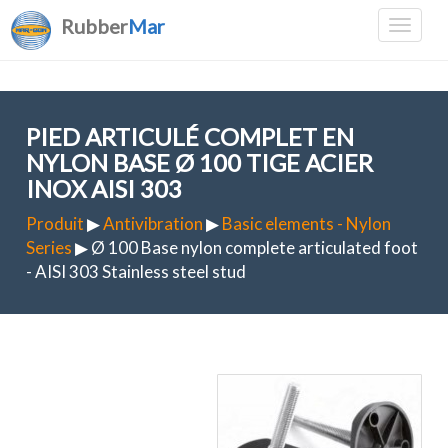
Rubber
Mar
PIED ARTICULÉ COMPLET EN
NYLON BASE Ø 100 TIGE ACIER
INOX AISI 303
Produit
▶
Antivibration
▶
Basic elements - Nylon
Series
▶ Ø 100 Base nylon complete articulated foot
- AISI 303 Stainless steel stud