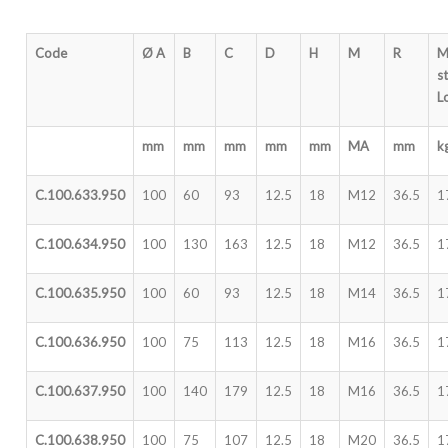
Code
Ø A
B
C
D
H
M
R
M
st
L
mm
mm
mm
mm
mm
MA
mm
k
C.100.633.950
100
60
93
12.5
18
M12
36.5
1
C.100.634.950
100
130
163
12.5
18
M12
36.5
1
C.100.635.950
100
60
93
12.5
18
M14
36.5
1
C.100.636.950
100
75
113
12.5
18
M16
36.5
1
C.100.637.950
100
140
179
12.5
18
M16
36.5
1
C.100.638.950
100
75
107
12.5
18
M20
36.5
1