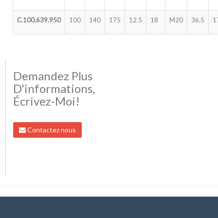
C.100.639.950
100
140
175
12.5
18
M20
36.5
1
Demandez Plus
D'informations,
Écrivez-Moi!
Contactez nous