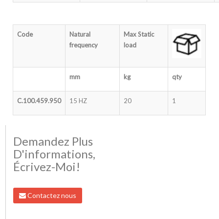
Code
Natural
Max Static
frequency
load
mm
kg
qty
C.100.459.950
15 HZ
20
1
Demandez Plus
D'informations,
Écrivez-Moi!
Contactez nous