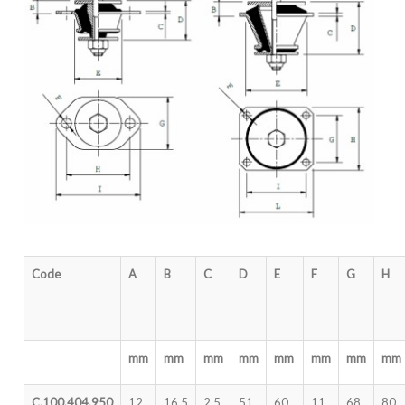
Code
A
B
C
D
E
F
G
H
mm
mm
mm
mm
mm
mm
mm
mm
C.100.404.950
12
16.5
2.5
51
60
11
68
80