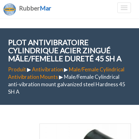
Rubber
Mar
PLOT ANTIVIBRATOIRE
CYLINDRIQUE ACIER ZINGUÉ
MÂLE/FEMELLE DURETÉ 45 SH A
Produit
▶
Antivibration
▶
Male/Female Cylindrical
Antivibration Mounts
▶ Male/Female Cylindrical
anti-vibration mount galvanized steel Hardness 45
SH A