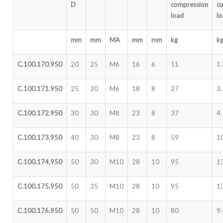
D
compression
cu
load
l
mm
mm
MA
mm
mm
kg
k
C.100.170.950
20
25
M6
16
6
11
1.
C.100.171.950
25
20
M6
18
8
27
3.
C.100.172.950
30
30
M8
23
8
37
4.
C.100.173.950
40
30
M8
23
8
59
1
C.100.174.950
50
30
M10
28
10
95
1
C.100.175.950
50
35
M10
28
10
95
1
C.100.176.950
50
50
M10
28
10
80
9.