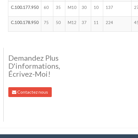
C.100.177.950
60
35
M10
30
10
137
2
C.100.178.950
75
50
M12
37
11
224
4
Demandez Plus
D'informations,
Écrivez-Moi!
Contactez nous