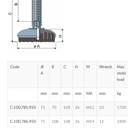
Code
Ø
B
C
H
M
Wrench
Max
A
static
load
mm
mm
mm
mm
MA
mm
kg
C.100.785.950
75
70
109
26
M12
10
1700
C.100.786.950
75
108
148
26
M14
12
2400