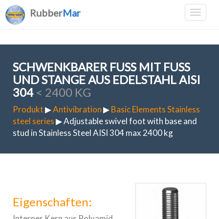
Rubber
Mar
SCHWENKBARER FUSS MIT FUSS UN
D STANGE AUS EDELSTAHL AISI 30
4
< 2400 KG
Produkt
▶
Antivibration
▶
Basic Elements Stainless
steel series
▶ Adjustable swivel foot with base and
stud in Stainless Steel AISI 304 max 2400 kg
Eigenschaften:
Interner Kern aus Polyamid,